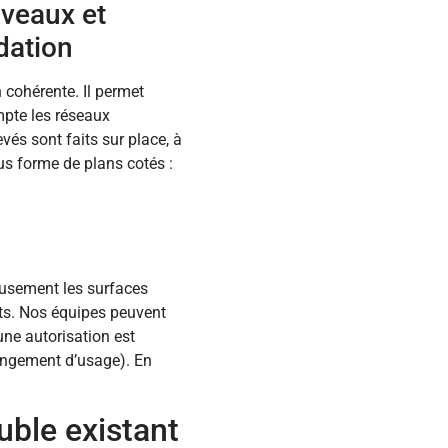
iveaux et
dation
n cohérente. Il permet
mpte les réseaux
vés sont faits sur place, à
ous forme de plans cotés :
eusement les surfaces
ots. Nos équipes peuvent
une autorisation est
angement d’usage). En
uble existant