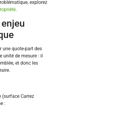
problématique, explorez
ropriété
.
 enjeu
ique
er une quote-part des
 unité de mesure : il
emblée, et donc les
raire.
e (surface Carrez
e :