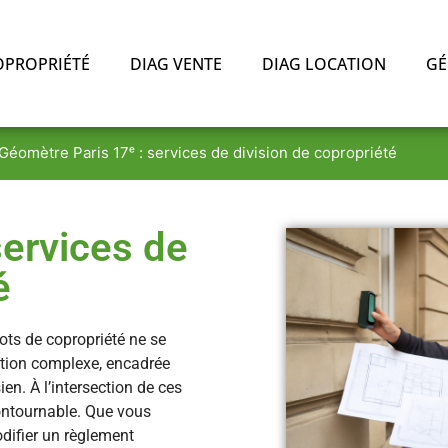
OPROPRIÉTÉ
DIAG VENTE
DIAG LOCATION
GÉ
Géomètre Paris 17ᵉ : services de division de copropriété
services de
é
lots de copropriété ne se
ration complexe, encadrée
ien. À l’intersection de ces
contournable. Que vous
difier un règlement