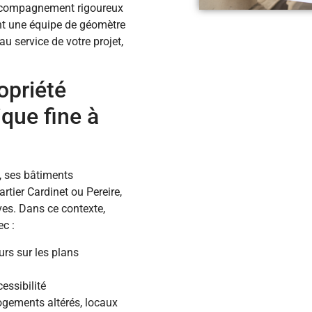
 accompagnement rigoureux
nt une équipe de géomètre
u service de votre projet,
opriété
que fine à
, ses bâtiments
tier Cardinet ou Pereire,
ves. Dans ce contexte,
ec :
rs sur les plans
essibilité
logements altérés, locaux