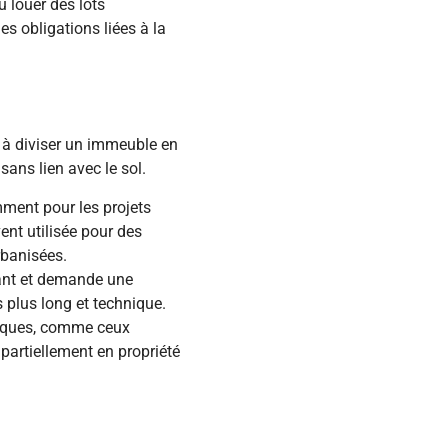
u louer des lots
s obligations liées à la
e à diviser un immeuble en
sans lien avec le sol.
mment pour les projets
ent utilisée pour des
rbanisées.
rant et demande une
s plus long et technique.
fiques, comme ceux
partiellement en propriété