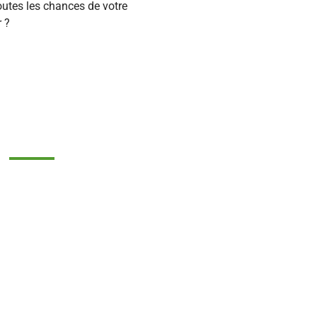
outes les chances de votre
r ?
NOUS CONTACTER
CABINET GEOCITY PARIS OUEST :
55 Boulevard Pereire
75017 PARIS
CABINET GEOCITY PARIS EST :
41, Avenue de Laumière
75019 PARIS