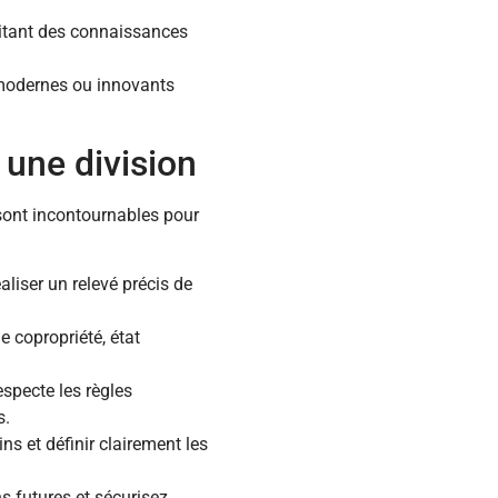
itant des connaissances
 modernes ou innovants
 une division
 sont incontournables pour
aliser un relevé précis de
 copropriété, état
especte les règles
s.
ins et définir clairement les
s futures et sécurisez