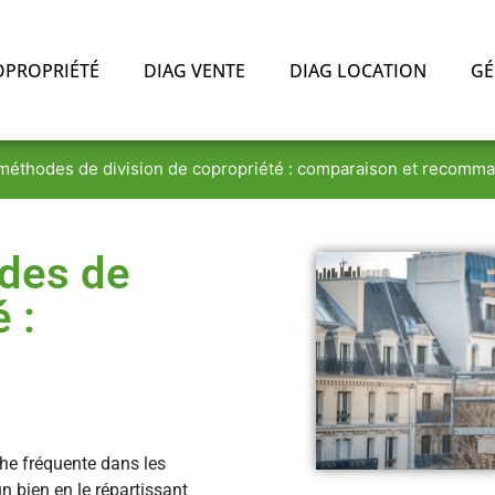
OPROPRIÉTÉ
DIAG VENTE
DIAG LOCATION
GÉ
 méthodes de division de copropriété : comparaison et recomm
odes de
 :
he fréquente dans les
n bien en le répartissant