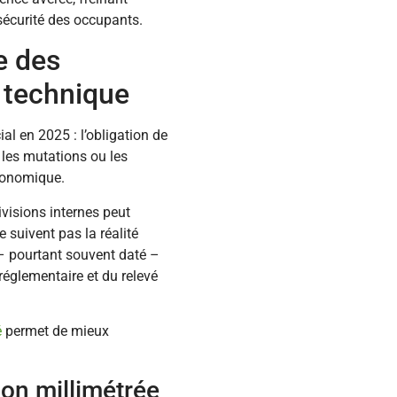
 sécurité des occupants.
e des
l technique
l en 2025 : l’obligation de
les mutations ou les
économique.
ivisions internes peut
e suivent pas la réalité
 – pourtant souvent daté –
 réglementaire et du relevé
é
permet de mieux
ion millimétrée