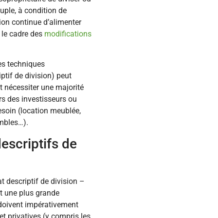
uple, à condition de
ion continue d’alimenter
 le cadre des
modifications
res techniques
iptif de division) peut
t nécessiter une majorité
rs des investisseurs ou
esoin (location meublée,
ombles…).
descriptifs de
 descriptif de division –
t une plus grande
 doivent impérativement
t privatives (y compris les