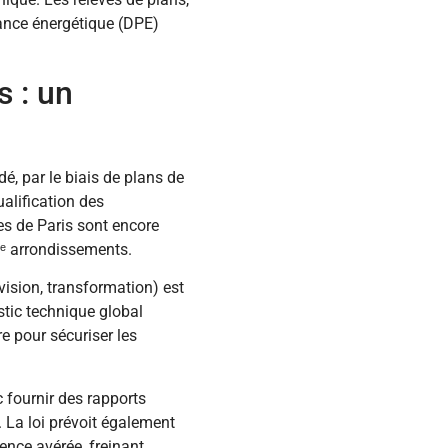
mance énergétique (DPE)
s : un
dé, par le biais de plans de
alification des
es de Paris sont encore
0ᵉ arrondissements.
vision, transformation) est
stic technique global
re pour sécuriser les
 fournir des rapports
. La loi prévoit également
rence avérée, freinant