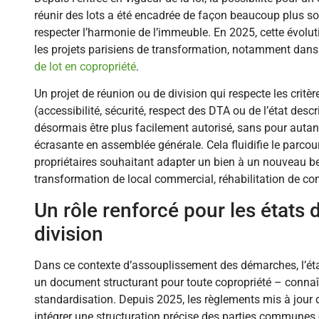
réunir des lots a été encadrée de façon beaucoup plus so
respecter l’harmonie de l’immeuble. En 2025, cette évolut
les projets parisiens de transformation, notamment dans
de lot en copropriété
.
Un projet de réunion ou de division qui respecte les critè
(accessibilité, sécurité, respect des DTA ou de l’état descr
désormais être plus facilement autorisé, sans pour autan
écrasante en assemblée générale. Cela fluidifie le parcou
propriétaires souhaitant adapter un bien à un nouveau b
transformation de local commercial, réhabilitation de c
Un rôle renforcé pour les états 
division
Dans ce contexte d’assouplissement des démarches, l’état
un document structurant pour toute copropriété – connaî
standardisation. Depuis 2025, les règlements mis à jour
intégrer une structuration précise des parties communes e