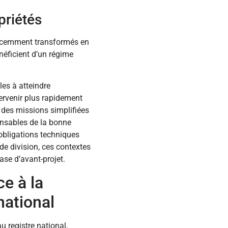
priétés
 récemment transformés en
néficient d’un régime
les à atteindre
ervenir plus rapidement
 des missions simplifiées
onsables de la bonne
 obligations techniques
 de division, ces contextes
se d’avant-projet.
e à la
national
u registre national,