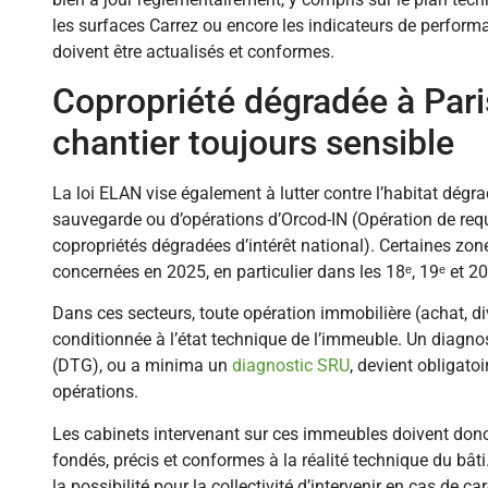
les surfaces Carrez ou encore les indicateurs de perfor
doivent être actualisés et conformes.
Copropriété dégradée à Pari
chantier toujours sensible
La loi ELAN vise également à lutter contre l’habitat dégra
sauvegarde ou d’opérations d’Orcod-IN (Opération de requ
copropriétés dégradées d’intérêt national). Certaines zon
concernées en 2025, en particulier dans les 18ᵉ, 19ᵉ et 2
Dans ces secteurs, toute opération immobilière (achat, di
conditionnée à l’état technique de l’immeuble. Un diagno
(DTG), ou a minima un
diagnostic SRU
, devient obligatoi
opérations.
Les cabinets intervenant sur ces immeubles doivent donc
fondés, précis et conformes à la réalité technique du bâti
la possibilité pour la collectivité d’intervenir en cas de ca