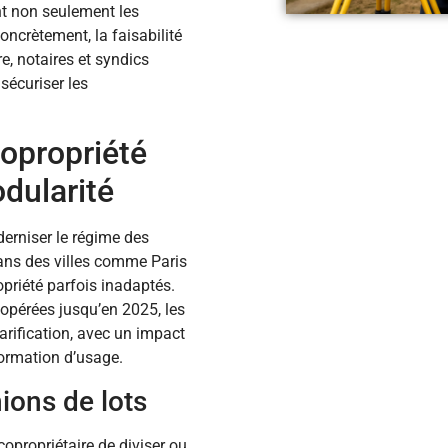
ent non seulement les
oncrètement, la faisabilité
e, notaires et syndics
sécuriser les
opropriété
dularité
erniser le régime des
dans des villes comme Paris
opriété parfois inadaptés.
 opérées jusqu’en 2025, les
larification, avec un impact
sformation d’usage.
nions de lots
 copropriétaire de diviser ou