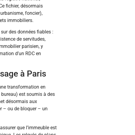
Ce fichier, désormais
 urbanisme, foncier),
ets immobiliers.
 sur des données fiables :
istence de servitudes,
mmobilier parisien, y
ormation d’un RDC en
sage à Paris
 une transformation en
 bureau) est soumis à des
rmet désormais aux
er – ou de bloquer – un
s’assurer que l’immeuble est
nique. Les relevés de plans,